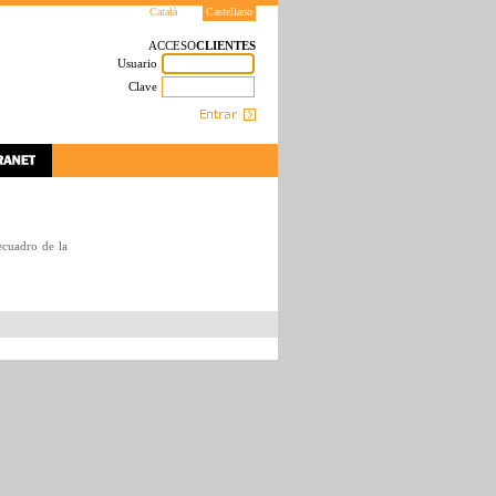
Català
Castellano
ACCESO
CLIENTES
Usuario
Clave
ecuadro de la