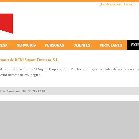
l
¿Dónde estamos?
Contacto
tranet de RCM Suport Empresa, S.L.
do a la Extranet de RCM Suport Empresa, S.L. Por favor, indique sus datos de acceso en el r
perior derecha de esta pàgina.
8037 Barcelona ⋅ Tel. 93 215 12 00